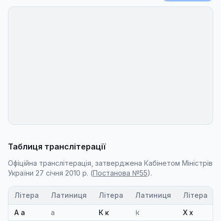
Таблиця транслітерації
Офіційна транслітерація, затверджена Кабінетом Міністрів
України 27 січня 2010 р. (
Постанова №55
).
Літера
Латиниця
Літера
Латиниця
Літера
А а
a
К к
k
Х х