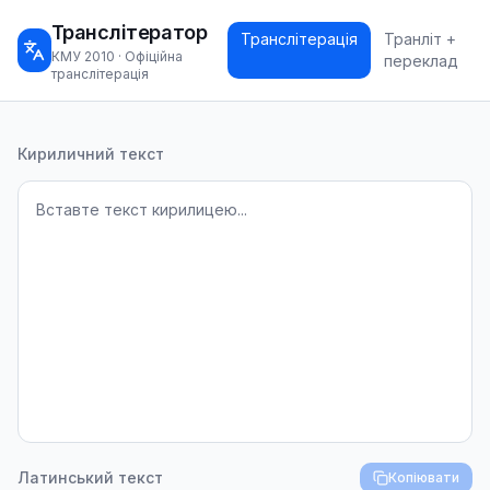
Транслітератор
Транслітерація
Транліт +
КМУ 2010 · Офіційна
переклад
транслітерація
Транслітерація тексту
Кириличний текст
Латинський текст
Копіювати