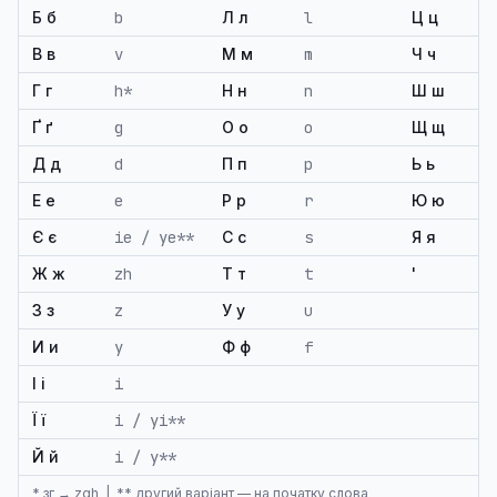
Б б
b
Л л
l
Ц ц
В в
v
М м
m
Ч ч
Г г
h*
Н н
n
Ш ш
Ґ ґ
g
О о
o
Щ щ
Д д
d
П п
p
Ь ь
Е е
e
Р р
r
Ю ю
Є є
ie / ye**
С с
s
Я я
Ж ж
zh
Т т
t
'
З з
z
У у
u
И и
y
Ф ф
f
І і
i
Ї ї
i / yi**
Й й
i / y**
* зг → zgh | ** другий варіант — на початку слова